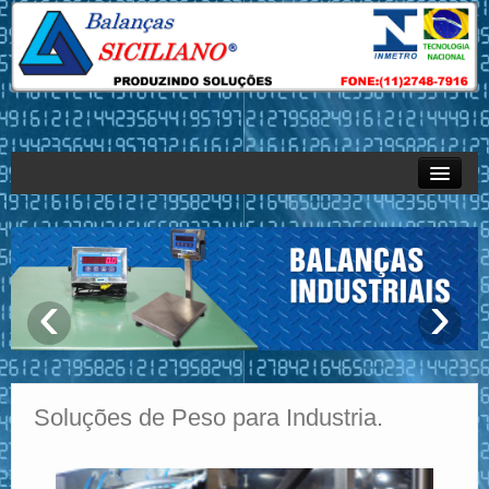
Empresa
Produtos
‹
›
Sistemas
Serviços – Assistência Técnica
Revendas
Soluções de Peso para Industria.
Contato