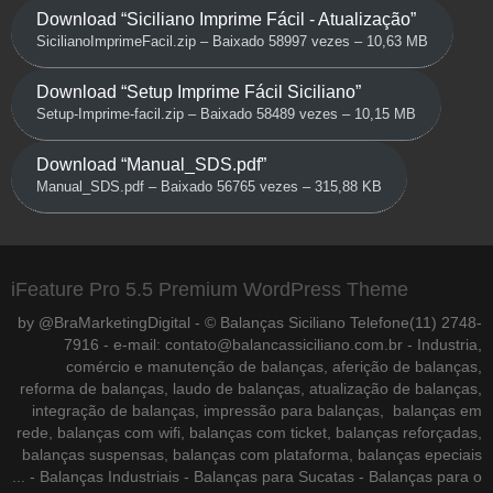
Download “Siciliano Imprime Fácil - Atualização”
SicilianoImprimeFacil.zip – Baixado 58997 vezes – 10,63 MB
Download “Setup Imprime Fácil Siciliano”
Setup-Imprime-facil.zip – Baixado 58489 vezes – 10,15 MB
Download “Manual_SDS.pdf”
Manual_SDS.pdf – Baixado 56765 vezes – 315,88 KB
iFeature Pro 5.5 Premium WordPress Theme
by @BraMarketingDigital - © Balanças Siciliano Telefone(11) 2748-
7916 - e-mail: contato@balancassiciliano.com.br - Industria,
comércio e manutenção de balanças, aferição de balanças,
reforma de balanças, laudo de balanças, atualização de balanças,
integração de balanças, impressão para balanças, balanças em
rede, balanças com wifi, balanças com ticket, balanças reforçadas,
balanças suspensas, balanças com plataforma, balanças epeciais
... - Balanças Industriais - Balanças para Sucatas - Balanças para o