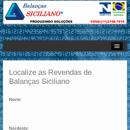
Empresa
Produtos
Localize as Revendas de
Balanças Siciliano
Sistemas
Serviços – Assistência Técnica
Norte
:
Revendas
Contato
Nordeste
: