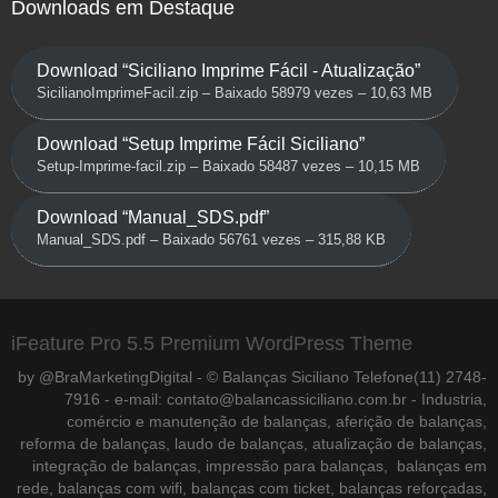
Downloads em Destaque
Download “Siciliano Imprime Fácil - Atualização”
SicilianoImprimeFacil.zip – Baixado 58979 vezes – 10,63 MB
Download “Setup Imprime Fácil Siciliano”
Setup-Imprime-facil.zip – Baixado 58487 vezes – 10,15 MB
Download “Manual_SDS.pdf”
Manual_SDS.pdf – Baixado 56761 vezes – 315,88 KB
iFeature Pro 5.5 Premium WordPress Theme
by @BraMarketingDigital - © Balanças Siciliano Telefone(11) 2748-
7916 - e-mail: contato@balancassiciliano.com.br - Industria,
comércio e manutenção de balanças, aferição de balanças,
reforma de balanças, laudo de balanças, atualização de balanças,
integração de balanças, impressão para balanças, balanças em
rede, balanças com wifi, balanças com ticket, balanças reforçadas,