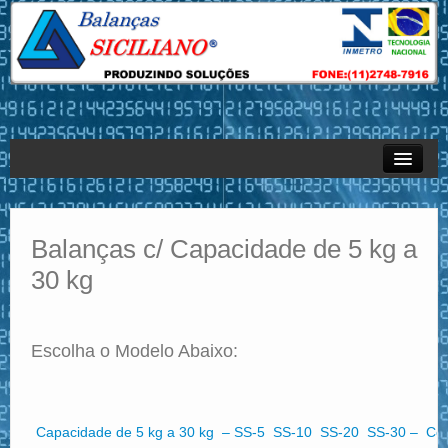
Empresa
Produtos
Balanças c/ Capacidade de 5 kg a
30 kg
Sistemas
Serviços – Assistência Técnica
Escolha o Modelo Abaixo:
Revendas
Contato
Capacidade de 5 kg a 30 kg – SS-5 SS-10 SS-20 SS-30 – Co