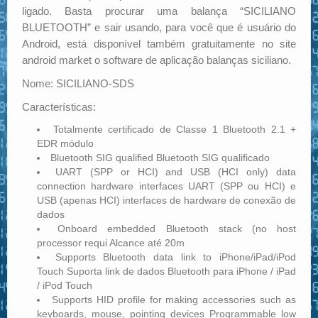
ligado. Basta procurar uma balança “SICILIANO
BLUETOOTH” e sair usando, para você que é usuário do
Android, está disponível também gratuitamente no site
android market o software de aplicação balanças siciliano.
Nome: SICILIANO-SDS
Características:
Totalmente certificado de Classe 1 Bluetooth 2.1 +
EDR módulo
Bluetooth SIG qualified Bluetooth SIG qualificado
UART (SPP or HCI) and USB (HCI only) data
connection hardware interfaces UART (SPP ou HCI) e
USB (apenas HCI) interfaces de hardware de conexão de
dados
Onboard embedded Bluetooth stack (no host
processor requi Alcance até 20m
Supports Bluetooth data link to iPhone/iPad/iPod
Touch Suporta link de dados Bluetooth para iPhone / iPad
/ iPod Touch
Supports HID profile for making accessories such as
keyboards, mouse, pointing devices Programmable low