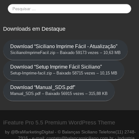
Downloads em Destaque
Download “Siciliano Imprime Fácil - Atualização”
SicilianoImprimeFacil.zip – Baixado 59173 vezes – 10,63 MB
Download “Setup Imprime Fácil Siciliano”
Setup-Imprime-facil.zip – Baixado 58715 vezes – 10,15 MB
Download “Manual_SDS.pdf”
Manual_SDS.pdf – Baixado 56915 vezes – 315,88 KB
iFeature Pro 5.5 Premium WordPress Theme
by @BraMarketingDigital - © Balanças Siciliano Telefone(11) 2748-
7916 - e-mail: contato@balancassiciliano.com.br - Industria,