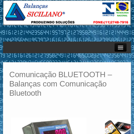
Empresa
Produtos
Comunicação BLUETOOTH –
Balanças com Comunicação
Sistemas
Bluetooth
Serviços – Assistência Técnica
Revendas
Contato