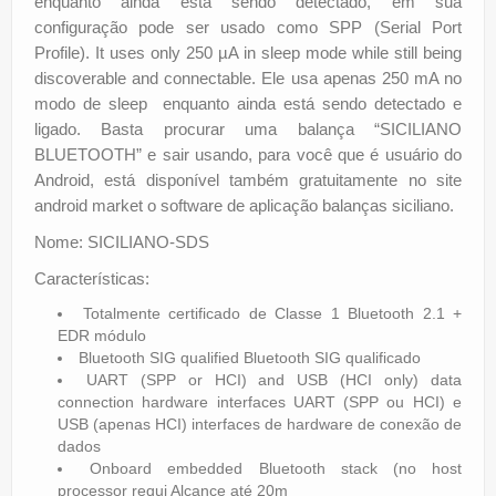
enquanto ainda está sendo detectado, em sua
configuração pode ser usado como SPP (Serial Port
Profile). It uses only 250 µA in sleep mode while still being
discoverable and connectable. Ele usa apenas 250 mA no
modo de sleep enquanto ainda está sendo detectado e
ligado. Basta procurar uma balança “SICILIANO
BLUETOOTH” e sair usando, para você que é usuário do
Android, está disponível também gratuitamente no site
android market o software de aplicação balanças siciliano.
Nome: SICILIANO-SDS
Características:
Totalmente certificado de Classe 1 Bluetooth 2.1 +
EDR módulo
Bluetooth SIG qualified Bluetooth SIG qualificado
UART (SPP or HCI) and USB (HCI only) data
connection hardware interfaces UART (SPP ou HCI) e
USB (apenas HCI) interfaces de hardware de conexão de
dados
Onboard embedded Bluetooth stack (no host
processor requi Alcance até 20m