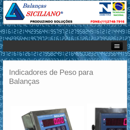
Empresa
Produtos
Indicadores de Peso para
Balanças
Sistemas
Serviços – Assistência Técnica
Revendas
Contato