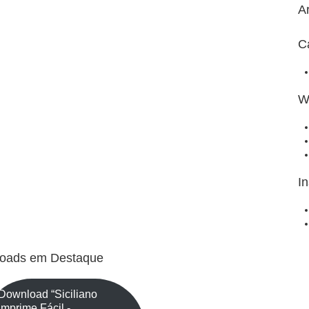
A
C
W
I
oads em Destaque
Download “Siciliano
Imprime Fácil -