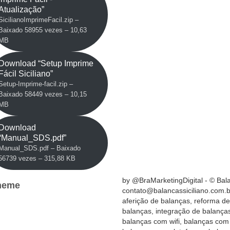
Atualização”
SicilianoImprimeFacil.zip –
Baixado 58955 vezes – 10,63
MB
Download “Setup Imprime
Fácil Siciliano”
Setup-Imprime-facil.zip –
Baixado 58449 vezes – 10,15
MB
Download
“Manual_SDS.pdf”
Manual_SDS.pdf – Baixado
56739 vezes – 315,88 KB
by @BraMarketingDigital - © Bala
Theme
contato@balancassiciliano.com.b
aferição de balanças, reforma de
balanças, integração de balança
balanças com wifi, balanças com 