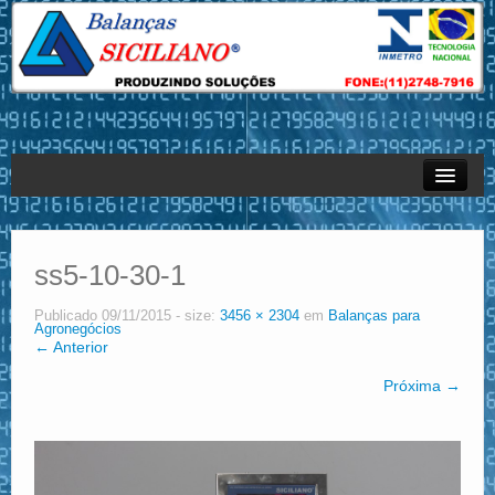
Empresa
Produtos
ss5-10-30-1
Sistemas
Publicado
09/11/2015
- size:
3456 × 2304
em
Balanças para
Agronegócios
← Anterior
Serviços – Assistência Técnica
Próxima →
Revendas
Contato