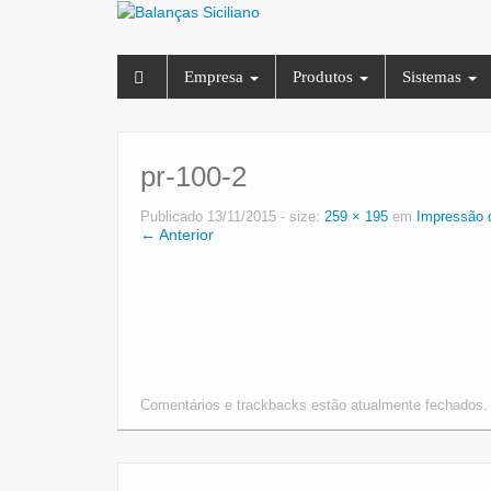
Empresa
Produtos
Sistemas
pr-100-2
Publicado
13/11/2015
- size:
259 × 195
em
Impressão 
← Anterior
Comentários e trackbacks estão atualmente fechados.