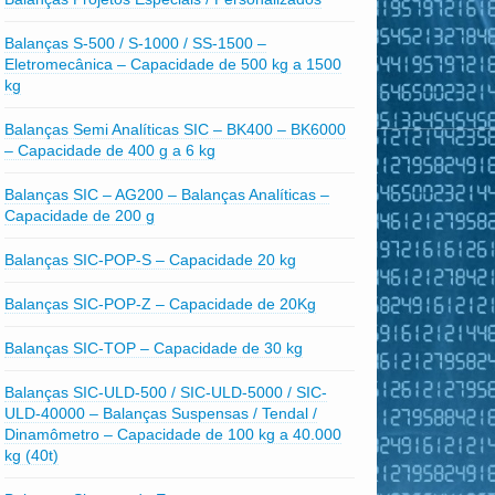
Balanças S-500 / S-1000 / SS-1500 –
Eletromecânica – Capacidade de 500 kg a 1500
kg
Balanças Semi Analíticas SIC – BK400 – BK6000
– Capacidade de 400 g a 6 kg
Balanças SIC – AG200 – Balanças Analíticas –
Capacidade de 200 g
Balanças SIC-POP-S – Capacidade 20 kg
Balanças SIC-POP-Z – Capacidade de 20Kg
Balanças SIC-TOP – Capacidade de 30 kg
Balanças SIC-ULD-500 / SIC-ULD-5000 / SIC-
ULD-40000 – Balanças Suspensas / Tendal /
Dinamômetro – Capacidade de 100 kg a 40.000
kg (40t)