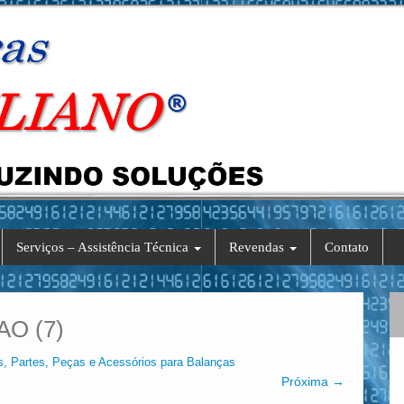
Serviços – Assistência Técnica
Revendas
Contato
O (7)
s, Partes, Peças e Acessórios para Balanças
Próxima →