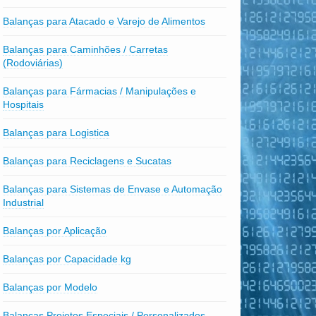
Balanças para Atacado e Varejo de Alimentos
Balanças para Caminhões / Carretas
(Rodoviárias)
Balanças para Fármacias / Manipulações e
Hospitais
Balanças para Logistica
Balanças para Reciclagens e Sucatas
Balanças para Sistemas de Envase e Automação
Industrial
Balanças por Aplicação
Balanças por Capacidade kg
Balanças por Modelo
Balanças Projetos Especiais / Personalizados