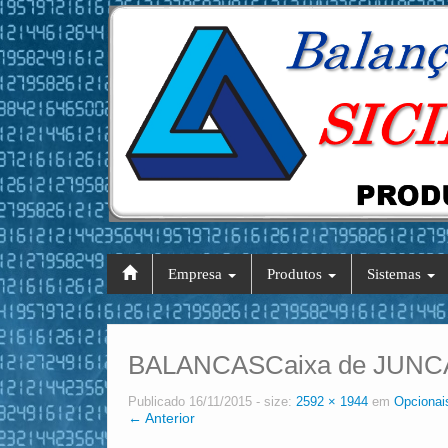
Empresa
Produtos
Sistemas
BALANCASCaixa de JUNCA
Publicado
16/11/2015
- size:
2592 × 1944
em
Opcionai
← Anterior