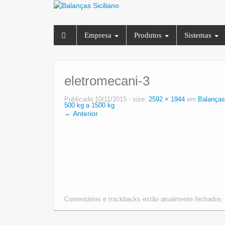
Empresa
Produtos
Sistemas
eletromecani-3
Publicado
10/11/2015
- size:
2592 × 1944
em
Balanças
500 kg a 1500 kg
← Anterior
Comentários e trackbacks estão atualmente fechados.