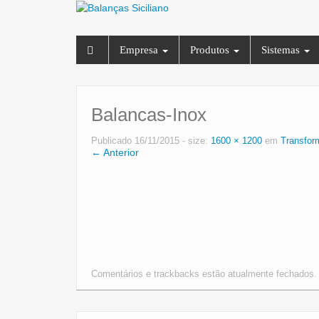
Empresa
Produtos
Sistemas
Balancas-Inox
Publicado
16/11/2015
- size:
1600 × 1200
em
Transfor
← Anterior
Comentários e trackbacks estão atualmente fechados.